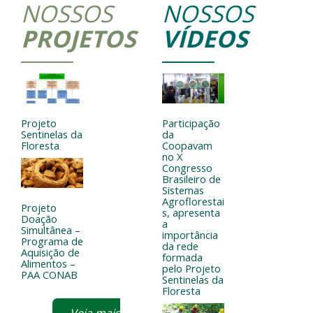
NOSSOS
NOSSOS
PROJETOS
VÍDEOS
Projeto
Participação
Sentinelas da
da
Floresta
Coopavam
no X
Congresso
Brasileiro de
Sistemas
Agroflorestai
Projeto
s, apresenta
Doação
a
Simultânea –
importância
Programa de
da rede
Aquisição de
formada
Alimentos –
pelo Projeto
PAA CONAB
Sentinelas da
Floresta