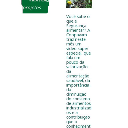
Veja mais
projetos
Você sabe o
que é
Segurança
alimentar? A
Coopavam
traz neste
mês um
vídeo super
especial, que
fala um
pouco da
valorização
da
alimentação
saudável, da
importância
da
diminuição
do consumo
de alimentos
industrializad
os e a
contribuição
que o
conheciment