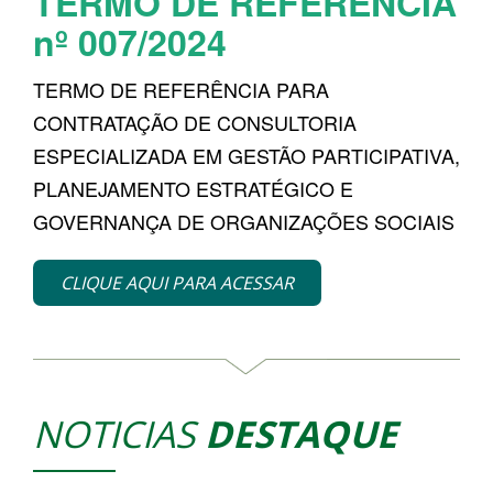
TERMO DE REFERÊNCIA
i
nº 007/2024
g
a
TERMO DE REFERÊNCIA PARA
t
i
CONTRATAÇÃO DE CONSULTORIA
o
ESPECIALIZADA EM GESTÃO PARTICIPATIVA,
n
PLANEJAMENTO ESTRATÉGICO E
GOVERNANÇA DE ORGANIZAÇÕES SOCIAIS
CLIQUE AQUI PARA ACESSAR
NOTICIAS
DESTAQUE