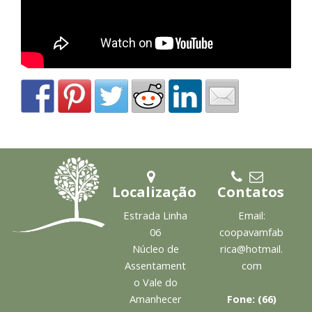
Localização
Contatos
Estrada Linha
Email:
06
coopavamfab
Núcleo de
rica@hotmail.
Assentament
com
o Vale do
Amanhecer
Fone: (66)