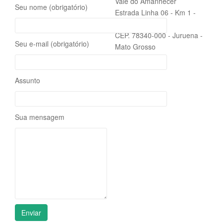
Vale do Amanhecer
Seu nome (obrigatório)
i
Estrada Linha 06 - Km 1 -
g
Zona Rural
a
CEP. 78340-000 - Juruena -
t
Seu e-mail (obrigatório)
Mato Grosso
i
o
n
Assunto
Sua mensagem