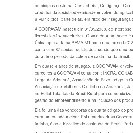
municípios de Juína, Castanheira, Cotriguaçu, Coln
produtos da sociobiodiversidade envolvendo agricul
8 Municípios, parte delas, em risco de insegurança a
A COOPAVAM nasceu em 01/05/2008, do interesse de
florestais não-madeireiros. O Vale do Amanhecer 
Única aprovada na SEMA-MT, com uma área de 7.200 
conta com 67 sócios registrados, sendo que uma par
durante o período da coleta de castanha do Brasil.
Em quase 4 anos de atuação, a COOPAVAM envolveu u
parceiros a COOPAVAM conta com: INCRA, CONAB, 
Larga de Aripuanã, Associação do Povo Indígena Ca
Associação de Mulheres Cantinho da Amazônia, Jasm
no Edital Talentos do Brasil Rural para comercia
gestão do empreendimento e na inclusão dos produ
Ela foi uma das vencedoras da quarta edição do pr
para um mundo melhor. Foi uma das duas Cooperat
farinha, óleo e biscoitos de castanha do Brasil. Pa