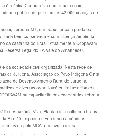
 ela é a única Cooperativa que trabalha com
atende um público de pelo menos 42.000 crianças de
hecer, Juruena‑MT, em trabalhar com produtos
nitária bem conservada e com Licença Ambiental
smo da castanha do Brasil. Atualmente a Coopavam
a na Reserva Legal do PA Vale do Amanhecer,
e da sociedade civil organizada. Nesta rede de
s de Juruena, Associação do Povo Indígena Cinta
ociação de Desenvolvimento Rural de Juruena,
éticos e diversas organizações. Foi selecionada
 a COOPAVAM na capacitação dos cooperados sobre a
tica: Amazônia Viva: Plantando e colhendo frutos
al da Rio+20, expondo e vendendo amêndoas,
A, promovida pelo MDA, em nível nacional.