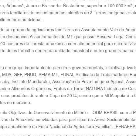
iza, Aripuanã, Juara e Brasnorte. Nesta área, superior a 100.000 km2,
tores familiares de assentamentos, aldeões de 3 Terras Indígenas e 
limentar e nutricional.
 um grupo de agricultores familiares do Assentamento Vale do Aman
é um dos poucos Assentamentos do MT que possui Reserva Legal Comu
hectares de floresta amazônica com alto potencial para o extrativi
te deles trabalha dentro da unidade industrial e outro grupo trabalh
m grupo importante de parceiros governamentais, iniciativa privada 
MDA, GEF, PNUD, SEMA-MT, FUNAI, Sindicato de Trabalhadores Rurai
iaby, Instituto Munduruku, Associação do Povo Indígena Apiacá, Ass
ine Alimentos Orgânicos, Frutos da Terra, NATURA Indústria de Cosm
lizar seus produtos durante a Copa de 2014, sendo que o MDA apoiará
tos no mercado.
êmio Objetivos de Desenvolvimento do Milênio – ODM BRASIL com a Prá
ivas da Amazônia convidadas para participar na Arena Socioambient
rticipa anualmente da Feira Nacional da Agricultura Familiar – FENAFR