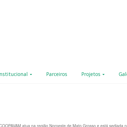
Institucional
Parceiros
Projetos
Gal
COOPAVAM atua na região Noroeste de Mato Grosso e está sediada n