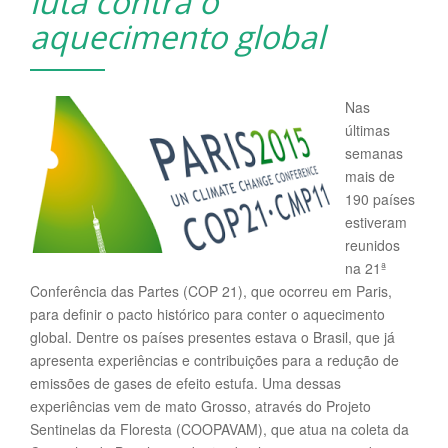
luta contra o
i
aquecimento global
g
a
t
Nas
i
últimas
o
semanas
n
mais de
190 países
estiveram
reunidos
na 21ª
Conferência das Partes (COP 21), que ocorreu em Paris,
para definir o pacto histórico para conter o aquecimento
global. Dentre os países presentes estava o Brasil, que já
apresenta experiências e contribuições para a redução de
emissões de gases de efeito estufa. Uma dessas
experiências vem de mato Grosso, através do Projeto
Sentinelas da Floresta (COOPAVAM), que atua na coleta da