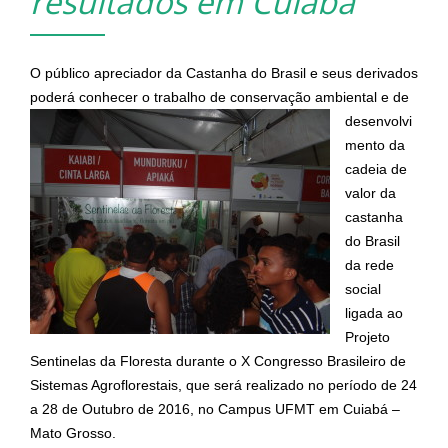
resultados em Cuiabá
i
g
a
O público apreciador da Castanha do Brasil e seus derivados
t
poderá conhecer o trabalho de conservação
ambiental e de
i
desenvolvi
o
mento da
n
cadeia de
valor da
castanha
do Brasil
da rede
social
ligada ao
Projeto
Sentinelas da Floresta durante o X Congresso Brasileiro de
Sistemas Agroflorestais, que será realizado no período de
24
a 28 de Outubro de 2016,
no Campus UFMT em Cuiabá –
Mato Grosso.