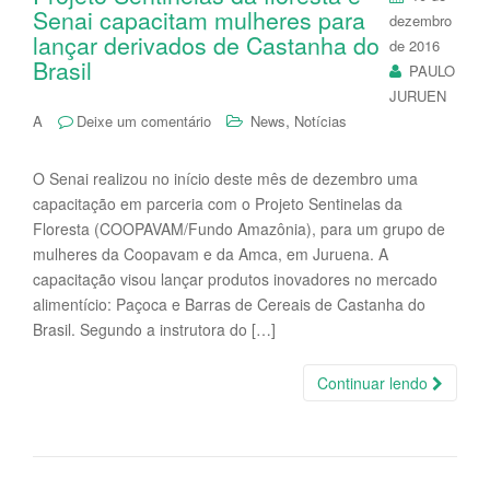
N
Senai capacitam mulheres para
i
dezembro
d
Po
lançar derivados de Castanha do
g
de 2016
An
P
Brasil
a
PAULO
t
JURUEN
i
,
A
Deixe um comentário
News
Notícias
o
n
O Senai realizou no início deste mês de dezembro uma
capacitação em parceria com o Projeto Sentinelas da
Floresta (COOPAVAM/Fundo Amazônia), para um grupo de
mulheres da Coopavam e da Amca, em Juruena. A
capacitação visou lançar produtos inovadores no mercado
alimentício: Paçoca e Barras de Cereais de Castanha do
Brasil. Segundo a instrutora do […]
Continuar lendo