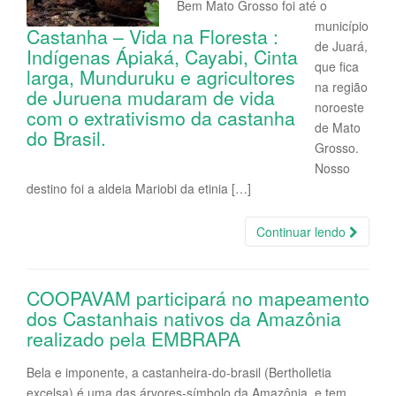
Bem Mato Grosso foi até o
município
Castanha – Vida na Floresta :
de Juará,
Indígenas Ápiaká, Cayabi, Cinta
que fica
larga, Munduruku e agricultores
na região
de Juruena mudaram de vida
noroeste
com o extrativismo da castanha
de Mato
do Brasil.
Grosso.
Nosso
destino foi a aldeia Mariobi da etinia […]
Continuar lendo
COOPAVAM participará no mapeamento
dos Castanhais nativos da Amazônia
realizado pela EMBRAPA
Bela e imponente, a castanheira-do-brasil (Bertholletia
excelsa) é uma das árvores-símbolo da Amazônia, e tem