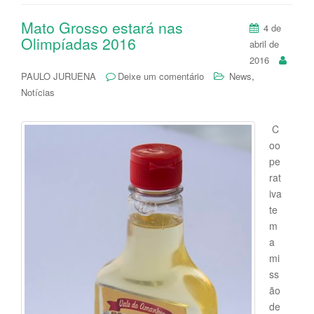
Mato Grosso estará nas
4 de
Olimpíadas 2016
abril de
2016
,
PAULO JURUENA
Deixe um comentário
News
Notícias
C
oo
pe
rat
iva
te
m
a
mi
ss
ão
de