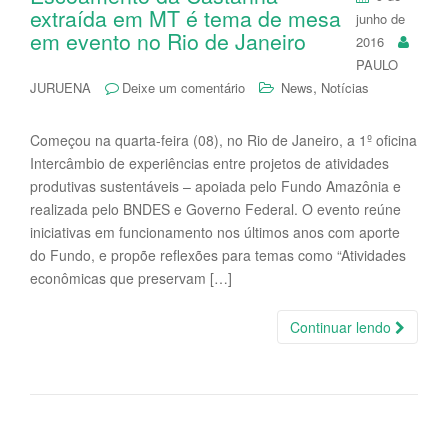
N
extraída em MT é tema de mesa
i
junho de
d
Po
g
2016
An
P
a
PAULO
t
Postagens
,
JURUENA
Deixe um comentário
News
Notícias
i
Recentes
o
Começou na quarta-feira (08), no Rio de Janeiro, a 1º oficina
n
Intercâmbio de experiências entre projetos de atividades
produtivas sustentáveis – apoiada pelo Fundo Amazônia e
realizada pelo BNDES e Governo Federal. O evento reúne
iniciativas em funcionamento nos últimos anos com aporte
do Fundo, e propõe reflexões para temas como “Atividades
econômicas que preservam […]
Continuar lendo